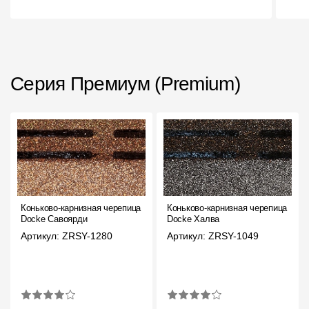
Пластиковые водосточные системы
Металлические водосточные системы
Водосборник
Серия Премиум (Premium)
Чердачные лестницы
Документация
Документация
Инструкции по монтажу
Коньково-карнизная черепица
Коньково-карнизная черепица
Docke Cавоярди
Docke Халва
Технические листы
Артикул: ZRSY-1280
Артикул: ZRSY-1049
Рекламные материалы
Сертификаты
Гарантии