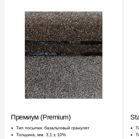
Фасадные панели
Фасадная плитка
Комплектующие для фасадов
Пленки и мембраны
Мягкая кровля
Однослойная черепица
Ламинированная черепица
Комплектующие к кровле
Кровельная вентиляция
Премиум (Premium)
St
Тип посыпки: базальтовый гранулят
Т
Водостоки
Толщина, мм: 3,1 ± 10%
Т