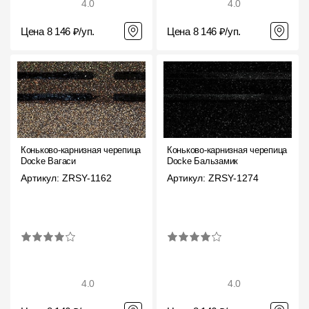
4.0
4.0
О компании
Цена 8 146 ₽/уп.
Цена 8 146 ₽/уп.
Контакты
Контроль качества кровли
Качество фасадов
Награды
Коньково-карнизная черепица
Коньково-карнизная черепица
Отправка рекламации
Docke Вагаси
Docke Бальзамик
Артикул: ZRSY-1162
Артикул: ZRSY-1274
Предложения по сотрудничеству
Вакансии
B2B
Отзывы
4.0
4.0