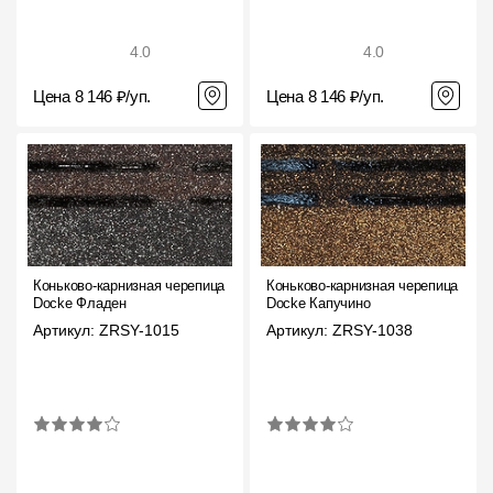
Чертежи
4.0
4.0
Текстуры
Цена 8 146 ₽/уп.
Цена 8 146 ₽/уп.
Фото объектов
Вопрос-ответ/Faq
Статьи
Сервисы
Коньково-карнизная черепица
Коньково-карнизная черепица
Docke Фладен
Docke Капучино
Конструктор
Артикул: ZRSY-1015
Артикул: ZRSY-1038
Калькулятор
Цены
Компания